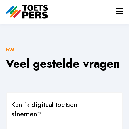
FAQ
Veel gestelde vragen
Kan ik digitaal toetsen
afnemen?
Jazeker, zie de informatie over de Forma-module
hier
.