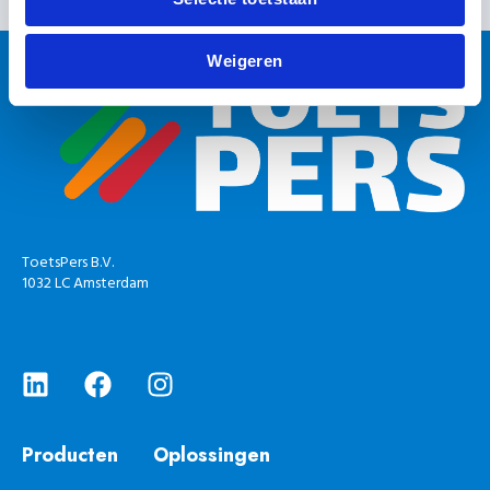
n
Weigeren
ToetsPers B.V.
1032 LC Amsterdam
Producten
Oplossingen