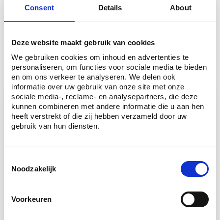
Consent
Details
About
Deze website maakt gebruik van cookies
We gebruiken cookies om inhoud en advertenties te
Edu-V deelnemer en pionier
personaliseren, om functies voor sociale media te bieden
en om ons verkeer te analyseren. We delen ook
informatie over uw gebruik van onze site met onze
LEES MEER
sociale media-, reclame- en analysepartners, die deze
kunnen combineren met andere informatie die u aan hen
heeft verstrekt of die zij hebben verzameld door uw
ToetsPers is officieel deelnemer
gebruik van hun diensten.
van het Edu-V initiatief
C
Edu-V is een initiatief om gegevensuitwisseling in
Noodzakelijk
o
het onderwijs te standardiseren. Als een
leverancier een Edu-V keurmerkt draagt is het
n
mogelijk om bijvoorbeeld: cijfers uit te wisselen
s
Voorkeuren
met het LAS, klassen automatisch te
e
synchroniseren en gegevens van
n